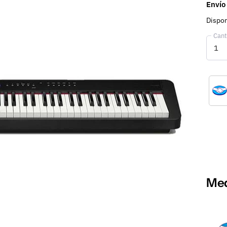
Envío
Dispon
Cant
Med