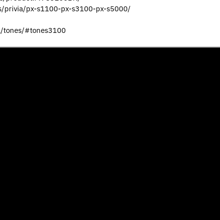
nts/privia/px-s1100-px-s3100-px-s5000/
ia/tones/#tones3100