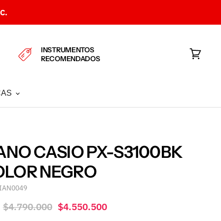
C.
INSTRUMENTOS
RECOMENDADOS
Ver
carrito
CAS
ANO CASIO PX-S3100BK
OLOR NEGRO
IAN0049
Precio original
Precio actual
$4.790.000
$4.550.500