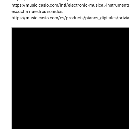
https://music.casio.com/intl/electronic-musical-instrume
escucha nuestros sonidos:
https://music.casio.com/es/products/pianos_digitales/priv