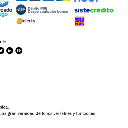
tir:
rtir
ublicar
Compartir
Guardar
n
en
en
ook
witter
LinkedIn
Pinterest
sica.
una gran variedad de tonos versátiles y funciones