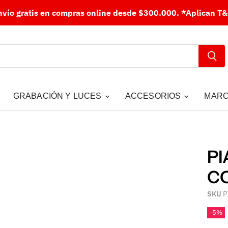
nvío gratis en compras online desde $300.000.
*Aplican T&
GRABACIÓN Y LUCES
ACCESORIOS
MAR
PI
C
SKU
P
-
5
%