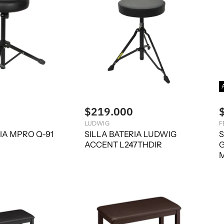
$219.000
LUDWIG
F
IA MPRO Q-91
SILLA BATERIA LUDWIG
S
ACCENT L247THDIR
G