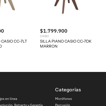
00
$1.799.900
CASIO
 CASIO CC-7LT
SILLA PIANO CASIO CC-7DK
O
MARRON
Categorías
gos en línea
Micrófonos
volución, Retracto y Garantía
Percusión