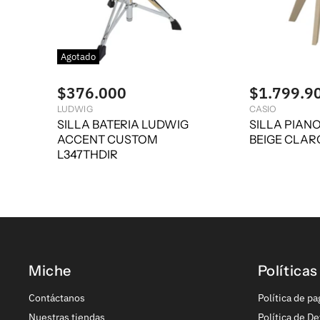
Agotado
$376.000
$1.799.9
LUDWIG
CASIO
SILLA BATERIA LUDWIG
SILLA PIANO
ACCENT CUSTOM
BEIGE CLAR
L347THDIR
Miche
Políticas
Contáctanos
Política de pa
Nuestras tiendas
Política de De