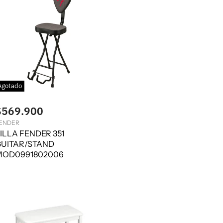
Agotado
$569.900
ENDER
ILLA FENDER 351
UITAR/STAND
MOD0991802006