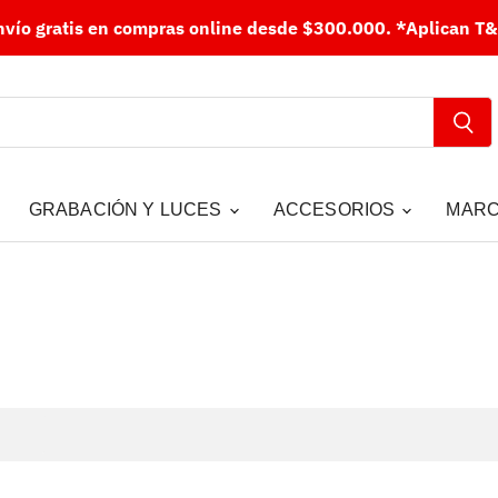
nvío gratis en compras online desde $300.000.
*Aplican T&
GRABACIÓN Y LUCES
ACCESORIOS
MAR