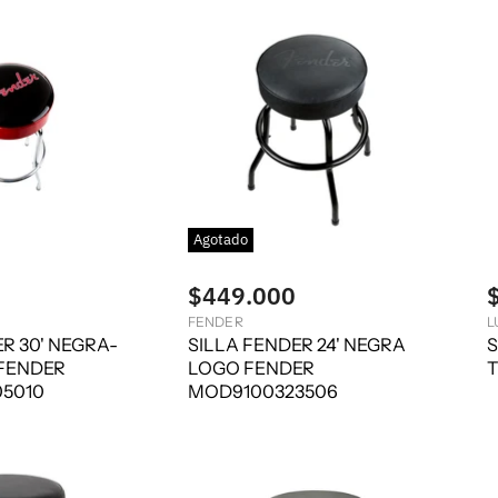
Agotado
$449.000
FENDER
L
R 30' NEGRA-
SILLA FENDER 24' NEGRA
S
FENDER
LOGO FENDER
T
5010
MOD9100323506