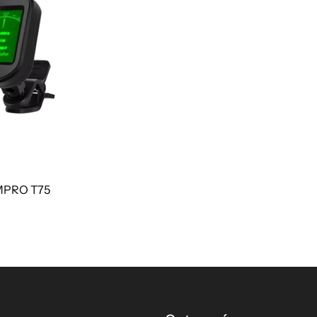
MPRO T75
O