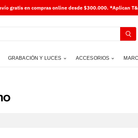
nvío gratis en compras online desde $300.000.
*Aplican T&
GRABACIÓN Y LUCES
ACCESORIOS
MAR
mo