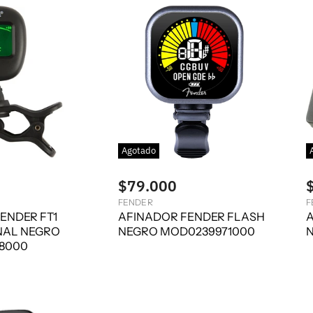
Agotado
$79.000
FENDER
F
ENDER FT1
AFINADOR FENDER FLASH
A
NAL NEGRO
NEGRO MOD0239971000
8000