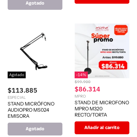
Agotado
Agotado
-
14
%
P
$99.900
r
P
$86.314
$113.885
e
r
MPRO
c
ESPECIAL
e
STAND DE MICROFONO
i
STAND MICRÓFONO
o
MPRO M320
c
AUDIOPRO MS024
o
RECTO/TORTA
i
EMISORA
r
o
i
Añadir al carrito
Agotado
g
a
i