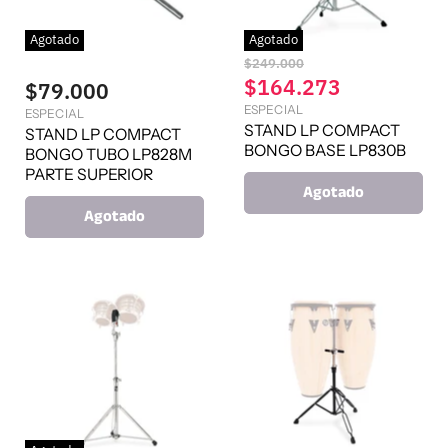
Agotado
Agotado
P
$249.000
r
P
$164.273
$79.000
e
r
ESPECIAL
c
ESPECIAL
e
STAND LP COMPACT
i
STAND LP COMPACT
o
BONGO BASE LP830B
c
BONGO TUBO LP828M
o
i
PARTE SUPERIOR
r
Agotado
o
i
Agotado
g
a
i
c
n
t
a
l
u
a
l