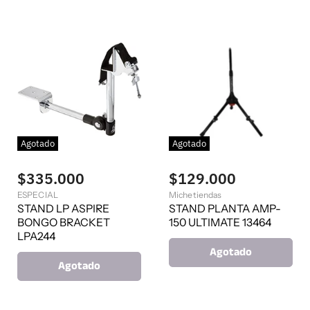
c
n
t
a
l
u
a
l
Agotado
Agotado
$335.000
$129.000
ESPECIAL
Michetiendas
STAND LP ASPIRE
STAND PLANTA AMP-
BONGO BRACKET
150 ULTIMATE 13464
LPA244
Agotado
Agotado