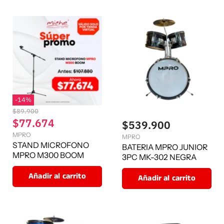
-
14
%
P
$89.900
r
P
$77.674
$539.900
e
r
MPRO
c
MPRO
e
STAND MICROFONO
i
BATERIA MPRO JUNIOR
o
MPRO M300 BOOM
c
3PC MK-302 NEGRA
o
i
r
Añadir al carrito
Añadir al carrito
o
i
g
a
i
c
n
t
a
l