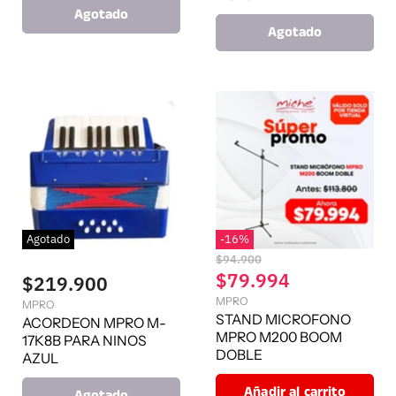
Agotado
Agotado
Agotado
-
16
%
P
$94.900
r
P
$79.994
$219.900
e
r
MPRO
c
MPRO
e
STAND MICROFONO
i
ACORDEON MPRO M-
o
MPRO M200 BOOM
c
17K8B PARA NINOS
o
DOBLE
i
AZUL
r
o
i
Añadir al carrito
Agotado
g