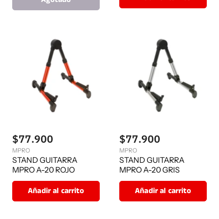
a
i
c
n
t
a
l
u
a
l
$77.900
$77.900
MPRO
MPRO
STAND GUITARRA
STAND GUITARRA
MPRO A-20 ROJO
MPRO A-20 GRIS
Añadir al carrito
Añadir al carrito