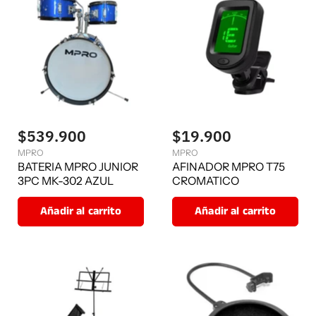
u
a
l
$539.900
$19.900
MPRO
MPRO
BATERIA MPRO JUNIOR
AFINADOR MPRO T75
3PC MK-302 AZUL
CROMATICO
Añadir al carrito
Añadir al carrito