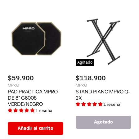
Agotado
$59.900
$118.900
MPRO
MPRO
PAD PRACTICA MPRO
STAND PIANO MPRO Q-
DE 8" G6008
2X
VERDE/NEGRO
1 reseña
1 reseña
Agotado
Añadir al carrito