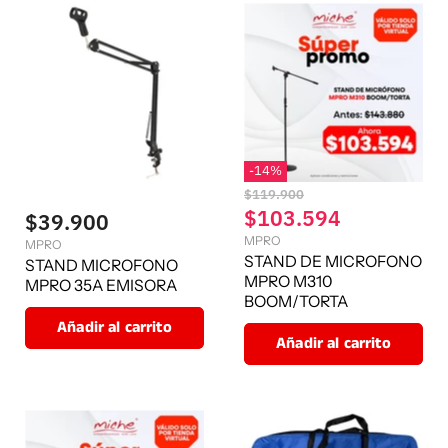
-
14
%
P
$119.900
r
P
$103.594
$39.900
e
r
MPRO
c
MPRO
e
STAND DE MICROFONO
i
STAND MICROFONO
o
MPRO M310
c
MPRO 35A EMISORA
o
BOOM/TORTA
i
r
Añadir al carrito
o
i
Añadir al carrito
g
a
i
c
n
t
a
l
u
a