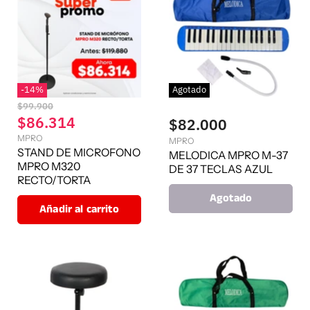
l
-
14
%
Agotado
P
$99.900
r
P
$86.314
$82.000
e
r
MPRO
c
MPRO
e
STAND DE MICROFONO
i
MELODICA MPRO M-37
o
MPRO M320
c
DE 37 TECLAS AZUL
o
RECTO/TORTA
i
r
Agotado
o
i
Añadir al carrito
g
a
i
c
n
t
a
l
u
a
l