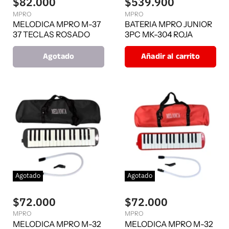
$82.000
$539.900
MPRO
MPRO
MELODICA MPRO M-37
BATERIA MPRO JUNIOR
37 TECLAS ROSADO
3PC MK-304 ROJA
Agotado
Añadir al carrito
Agotado
Agotado
$72.000
$72.000
MPRO
MPRO
MELODICA MPRO M-32
MELODICA MPRO M-32