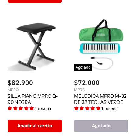
Agotado
$82.900
$72.000
MPRO
MPRO
SILLA PIANO MPRO Q-
MELODICA MPRO M-32
90 NEGRA
DE 32 TECLAS VERDE
1 reseña
1 reseña
Añadir al carrito
Agotado