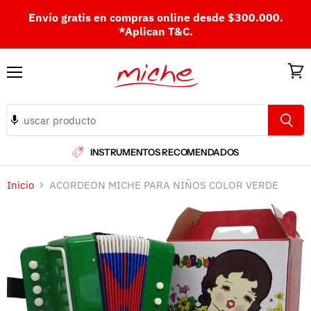
Envío gratis en compras online desde $300.000.
*Aplican T&C.
Menú
Ver
carri
INSTRUMENTOS RECOMENDADOS
Inicio
ACORDEON MICHE PARA NIÑOS COLOR VERDE