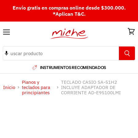
Envío gratis en compras online desde $300.000.
*Aplican T&C.
Menú
Ver
carri
INSTRUMENTOS RECOMENDADOS
Pianos y
TECLADO CASIO SA-51H2
Inicio
teclados para
INCLUYE ADAPTADOR DE
principiantes
CORRIENTE AD-E95100LMI