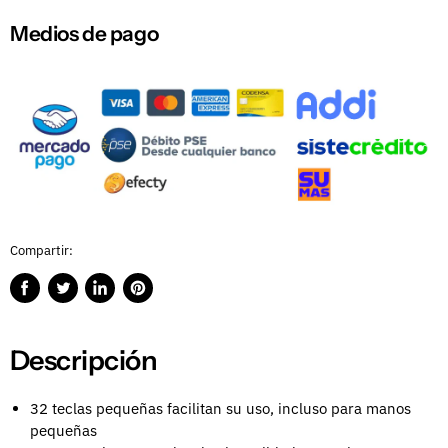
Medios de pago
Compartir:
Compartir
Publicar
Compartir
Guardar
en
en
en
en
Facebook
Twitter
LinkedIn
Pinterest
Descripción
32 teclas pequeñas facilitan su uso, incluso para manos
pequeñas