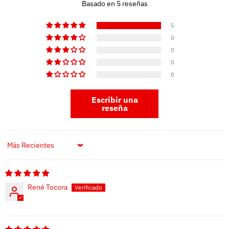
Basado en 5 reseñas
5
0
0
0
0
Escribir una
reseña
Sort by
René Tocora