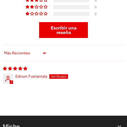
0
0
0
Escribir una
reseña
Sort by
Edison Fuelantala
Miche