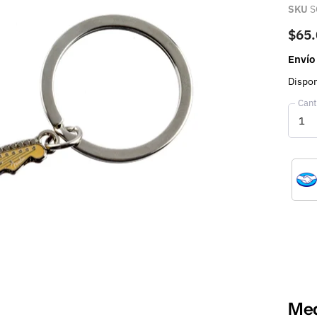
SKU
S
$65
Envío
Dispon
Cant
Med