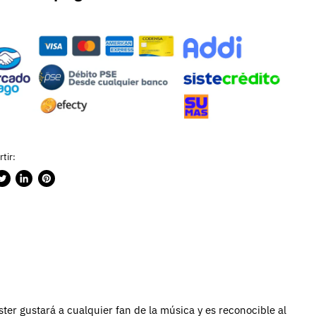
tir:
rtir
ublicar
Compartir
Guardar
n
en
en
ook
witter
LinkedIn
Pinterest
aster gustará a cualquier fan de la música y es reconocible al