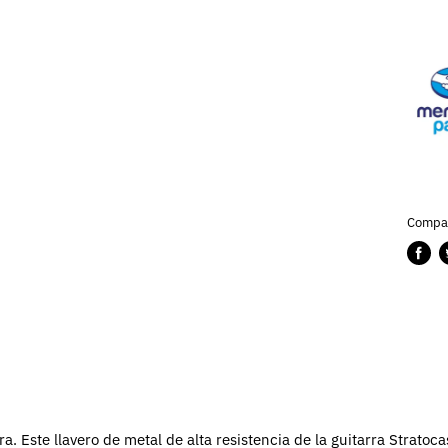
Compar
Compa
P
en
e
Faceb
T
a. Este llavero de metal de alta resistencia de la guitarra Stratoc