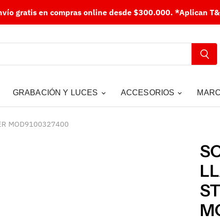
nvío gratis en compras online desde $300.000.
*Aplican T&
GRABACIÓN Y LUCES
ACCESORIOS
MAR
ER MOD9100327400
SO
LL
S
M