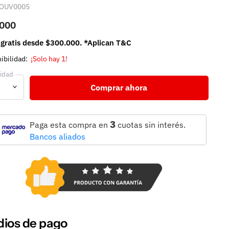
OUV0005
.000
 gratis desde $300.000. *Aplican T&C
ibilidad:
¡Solo hay 1!
idad
Comprar ahora
3
Paga esta compra en
cuotas sin interés.
Bancos aliados
ios de pago