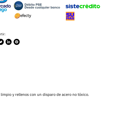
tir:
rtir
ublicar
Compartir
Guardar
n
en
en
ook
witter
LinkedIn
Pinterest
limpio y rellenos con un disparo de acero no tóxico.