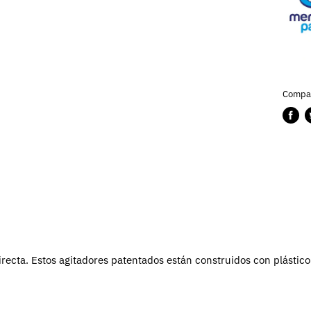
Compar
Compa
P
en
e
Faceb
T
irecta.
Estos agitadores patentados están construidos con plástico 