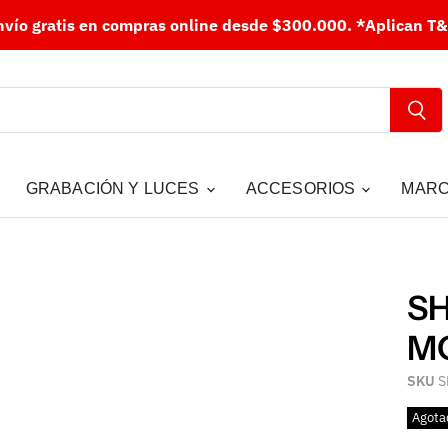
nvío gratis en compras online desde $300.000.
*Aplican T&
GRABACIÓN Y LUCES
ACCESORIOS
MAR
SH
M
SKU
S
Agota