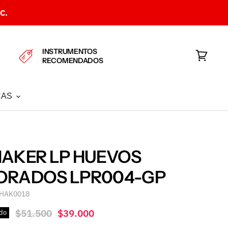
C.
INSTRUMENTOS
RECOMENDADOS
Ver
carrito
CAS
AKER LP HUEVOS
ORADOS LPR004-GP
HAK0018
Precio original
Precio actual
$51.500
$39.000
do