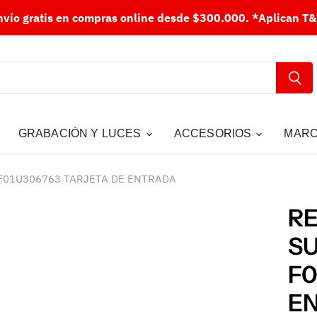
nvío gratis en compras online desde $300.000.
*Aplican T&
GRABACIÓN Y LUCES
ACCESORIOS
MAR
F01U306763 TARJETA DE ENTRADA
RE
S
F0
E