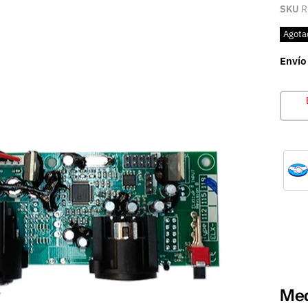
SKU
R
Agota
Envío
Med