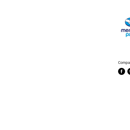
Compar
Compa
P
en
e
Faceb
T