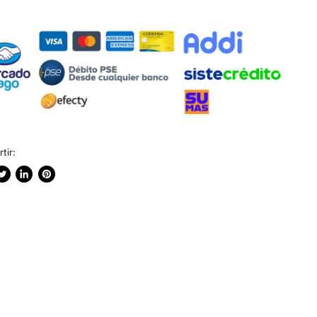
tir:
rtir
ublicar
Compartir
Guardar
n
en
en
ook
witter
LinkedIn
Pinterest