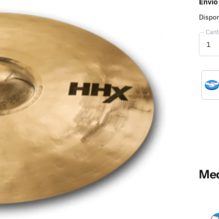
Envío
Dispon
Cant
Med