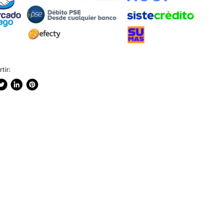
tir:
rtir
ublicar
Compartir
Guardar
n
en
en
ook
witter
LinkedIn
Pinterest