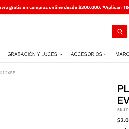
nvío gratis en compras online desde $300.000.
*Aplican T&
GRABACIÓN Y LUCES
ACCESORIOS
MAR
2012XEB
PL
EV
SKU
P
$2.0