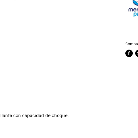
Compar
Compa
P
en
e
Faceb
T
rillante con capacidad de choque.