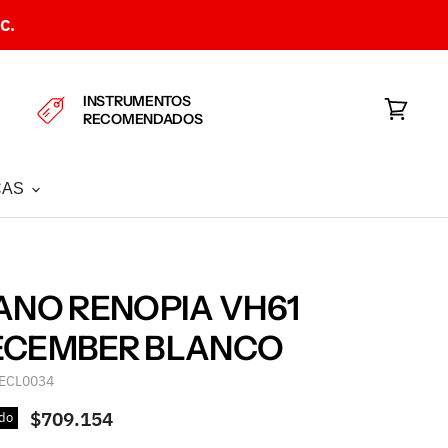
C.
INSTRUMENTOS
RECOMENDADOS
Ver
carrito
CAS
ANO RENOPIA VH61
ECEMBER BLANCO
ECL0034
$709.154
do