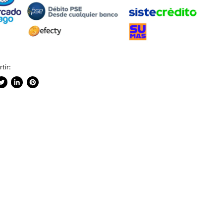
tir:
rtir
ublicar
Compartir
Guardar
n
en
en
ook
witter
LinkedIn
Pinterest