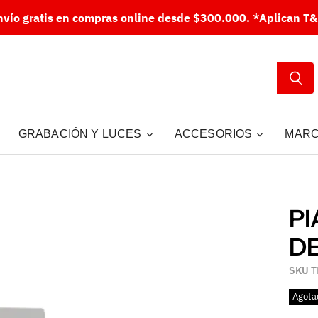
nvío gratis en compras online desde $300.000.
*Aplican T&
GRABACIÓN Y LUCES
ACCESORIOS
MAR
PI
D
SKU
T
Agota