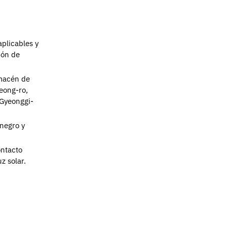
aplicables y
ión de
lmacén de
eong-ro,
Gyeonggi-
negro y
ontacto
uz solar.