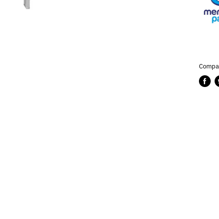
Compar
Compa
P
en
e
Faceb
T