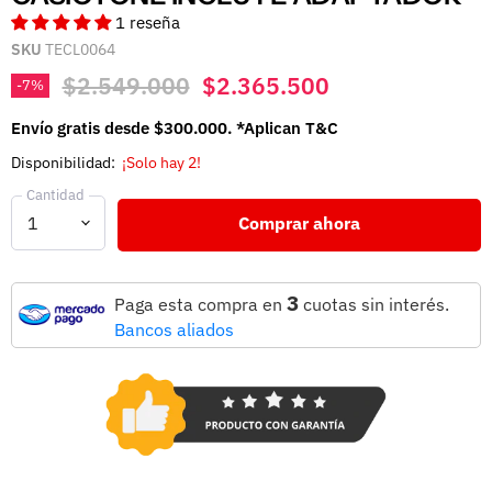
1 reseña
SKU
TECL0064
Precio original
Precio actual
$2.549.000
$2.365.500
-
7
%
Envío gratis desde $300.000. *Aplican T&C
Disponibilidad:
¡Solo hay 2!
Cantidad
Comprar ahora
3
Paga esta compra en
cuotas sin interés.
Bancos aliados