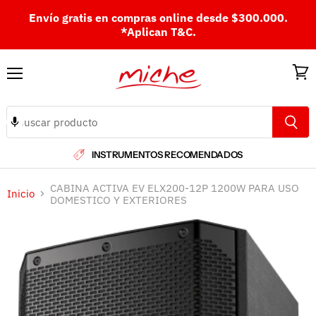
Envío gratis en compras online desde $300.000.
*Aplican T&C.
Menú
Ver
carri
INSTRUMENTOS RECOMENDADOS
CABINA ACTIVA EV ELX200-12P 1200W PARA USO
Inicio
DOMESTICO Y EXTERIORES