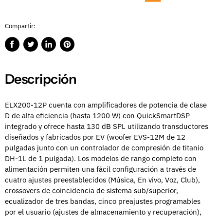
Compartir:
Compartir
Publicar
Compartir
Guardar
en
en
en
en
Facebook
Twitter
LinkedIn
Pinterest
Descripción
ELX200-12P cuenta con amplificadores de potencia de clase
D de alta eficiencia (hasta 1200 W) con QuickSmartDSP
integrado y ofrece hasta 130 dB SPL utilizando transductores
diseñados y fabricados por EV (woofer EVS-12M de 12
pulgadas junto con un controlador de compresión de titanio
DH-1L de 1 pulgada). Los modelos de rango completo con
alimentación permiten una fácil configuración a través de
cuatro ajustes preestablecidos (Música, En vivo, Voz, Club),
crossovers de coincidencia de sistema sub/superior,
ecualizador de tres bandas, cinco preajustes programables
por el usuario (ajustes de almacenamiento y recuperación),