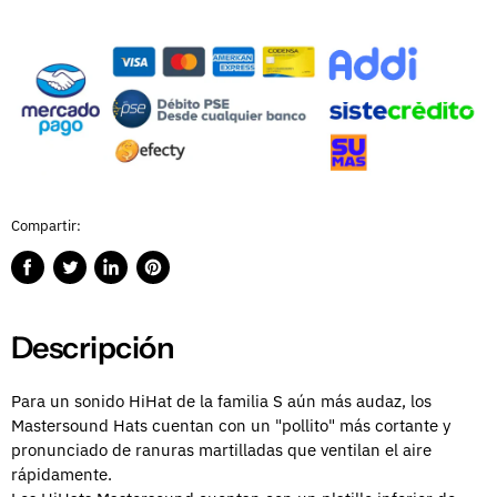
Compartir:
Compartir
Publicar
Compartir
Guardar
en
en
en
en
Facebook
Twitter
LinkedIn
Pinterest
Descripción
Para un sonido HiHat de la familia S aún más audaz, los
Mastersound Hats cuentan con un "pollito" más cortante y
pronunciado de ranuras martilladas que ventilan el aire
rápidamente.