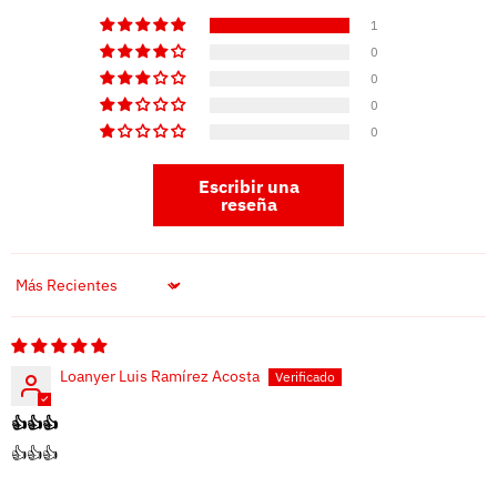
1
0
0
0
0
Escribir una
reseña
Sort by
Loanyer Luis Ramírez Acosta
👍👍👍
👍👍👍