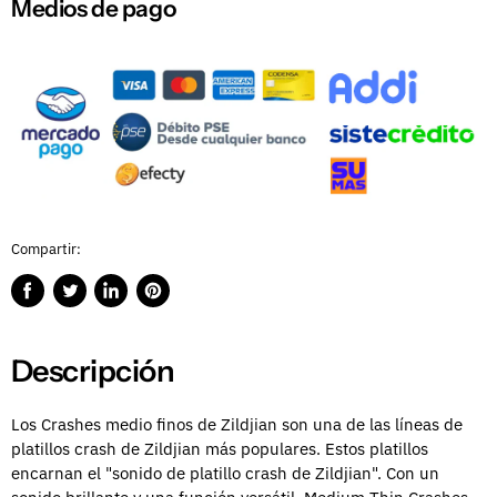
Medios de pago
Compartir:
Compartir
Publicar
Compartir
Guardar
en
en
en
en
Facebook
Twitter
LinkedIn
Pinterest
Descripción
Los Crashes medio finos de Zildjian son una de las líneas de
platillos crash de Zildjian más populares.
Estos platillos
encarnan el "sonido de platillo crash de Zildjian".
Con un