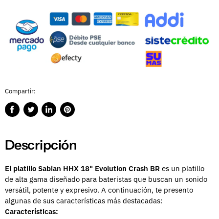
Compartir:
Compartir
Publicar
Compartir
Guardar
en
en
en
en
Facebook
Twitter
LinkedIn
Pinterest
Descripción
El platillo Sabian HHX 18" Evolution Crash BR
es un platillo
de alta gama diseñado para bateristas que buscan un sonido
versátil,
potente y expresivo.
A continuación,
te presento
algunas de sus características más destacadas:
Características: