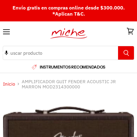
Envío gratis en compras online desde $300.000.
*Aplican T&C.
Menú
Ver
carri
INSTRUMENTOS RECOMENDADOS
AMPLIFICADOR GUIT FENDER ACOUSTIC JR
Inicio
MARRON MOD2314300000