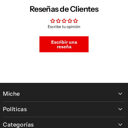
Reseñas de Clientes
Escribe tu opinión
Escribir una
reseña
Miche
Contáctanos
Políticas
Nuestras tiendas
Política de pagos en línea
Nuestras Marcas
Categorías