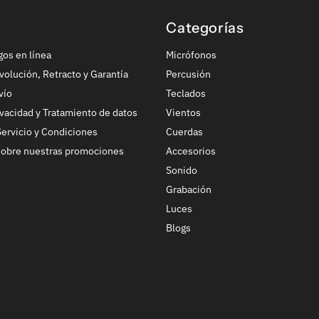
Categorías
gos en línea
Micrófonos
volución, Retracto y Garantía
Percusión
vío
Teclados
ivacidad y Tratamiento de datos
Vientos
ervicio y Condiciones
Cuerdas
sobre nuestras promociones
Accesorios
Sonido
Grabación
Luces
Blogs