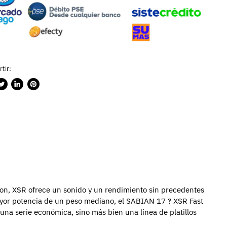
tir:
rtir
ublicar
Compartir
Guardar
n
en
en
ook
witter
LinkedIn
Pinterest
ion, XSR ofrece un sonido y un rendimiento sin precedentes
yor potencia de un peso mediano, el SABIAN 17 ? XSR Fast
una serie económica, sino más bien una línea de platillos