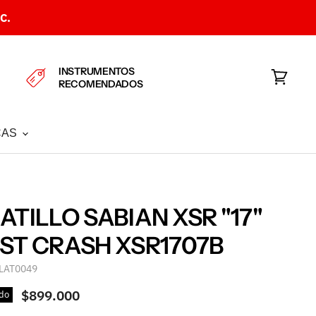
C.
INSTRUMENTOS
RECOMENDADOS
Ver
carrito
CAS
ATILLO SABIAN XSR "17"
ST CRASH XSR1707B
LAT0049
$899.000
do