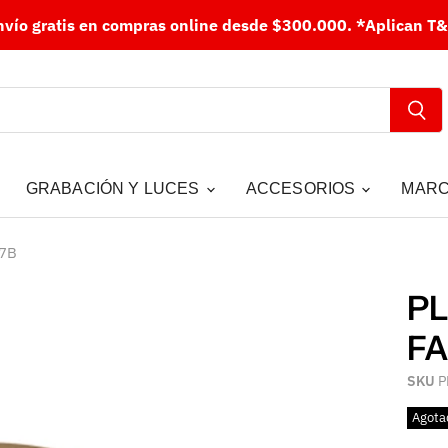
nvío gratis en compras online desde $300.000.
*Aplican T&
GRABACIÓN Y LUCES
ACCESORIOS
MAR
07B
PL
FA
SKU
P
Agota