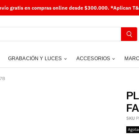
nvío gratis en compras online desde $300.000.
*Aplican T&
GRABACIÓN Y LUCES
ACCESORIOS
MAR
07B
PL
FA
SKU
P
Agota