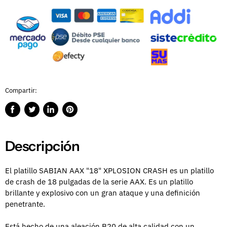
Compartir:
Compartir
Publicar
Compartir
Guardar
en
en
en
en
Facebook
Twitter
LinkedIn
Pinterest
Descripción
El platillo SABIAN AAX "18" XPLOSION CRASH es un platillo
de crash de 18 pulgadas de la serie AAX. Es un platillo
brillante y explosivo con un gran ataque y una definición
penetrante.
Está hecho de una aleación B20 de alta calidad con un