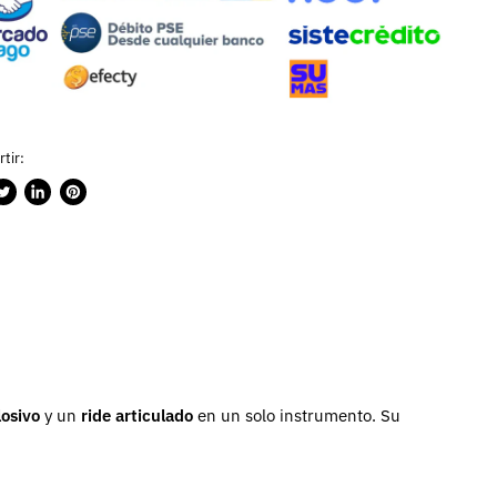
tir:
rtir
ublicar
Compartir
Guardar
n
en
en
ook
witter
LinkedIn
Pinterest
losivo
y un
ride articulado
en un solo instrumento. Su