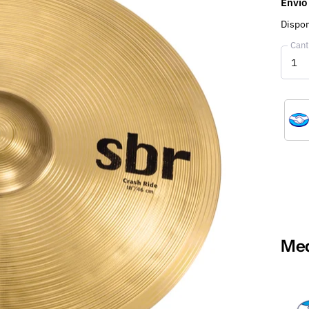
Envío
Dispon
Cant
Med