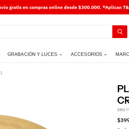
nvío gratis en compras online desde $300.000.
*Aplican T&
GRABACIÓN Y LUCES
ACCESORIOS
MAR
11
PL
CR
SKU
P
$39