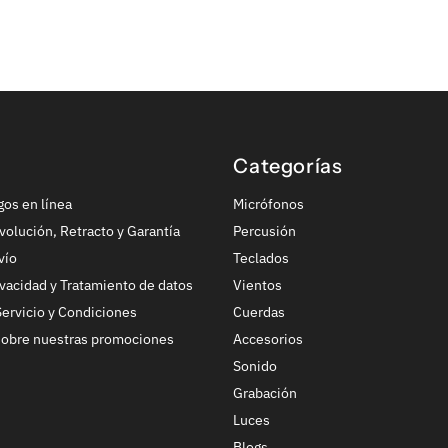
Categorías
gos en línea
Micrófonos
volución, Retracto y Garantía
Percusión
vío
Teclados
ivacidad y Tratamiento de datos
Vientos
ervicio y Condiciones
Cuerdas
sobre nuestras promociones
Accesorios
Sonido
Grabación
Luces
Blogs