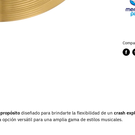
Compar
Compa
P
en
e
Faceb
T
 propósito
diseñado para brindarte la flexibilidad de un
crash exp
 opción versátil para una amplia gama de estilos musicales.