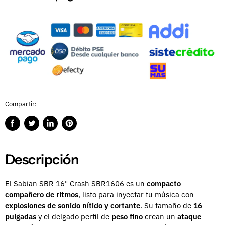
Compartir:
Compartir
Publicar
Compartir
Guardar
en
en
en
en
Facebook
Twitter
LinkedIn
Pinterest
Descripción
El Sabian SBR 16" Crash SBR1606 es un
compacto
compañero de ritmos
, listo para inyectar tu música con
explosiones de sonido nítido y cortante
. Su tamaño de
16
pulgadas
y el delgado perfil de
peso fino
crean un
ataque