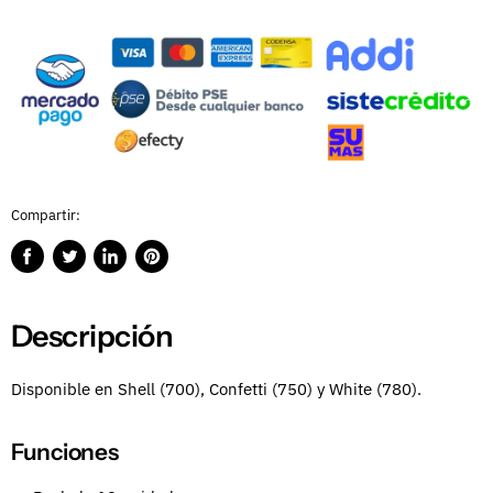
Compartir:
Compartir
Publicar
Compartir
Guardar
en
en
en
en
Facebook
Twitter
LinkedIn
Pinterest
Descripción
Disponible en Shell (700), Confetti (750) y White (780).
Funciones