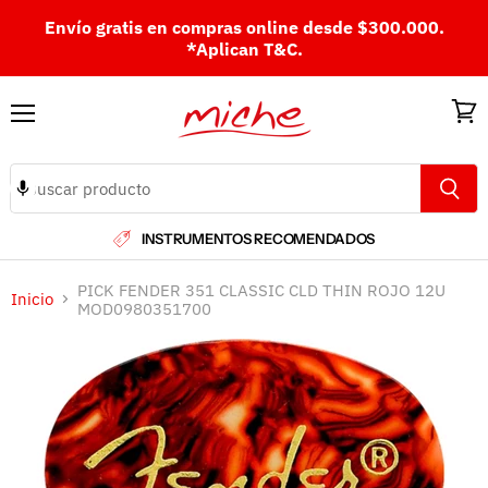
Envío gratis en compras online desde $300.000.
*Aplican T&C.
Menú
Ver
carri
INSTRUMENTOS RECOMENDADOS
PICK FENDER 351 CLASSIC CLD THIN ROJO 12U
Inicio
MOD0980351700