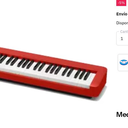
-
5
%
Envío
Dispon
Cant
Med