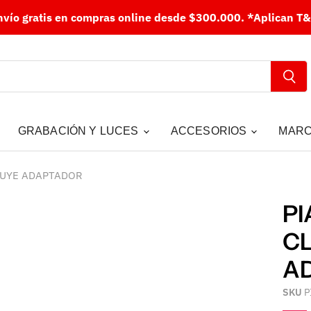
nvío gratis en compras online desde $300.000.
*Aplican T&
GRABACIÓN Y LUCES
ACCESORIOS
MAR
CLUYE ADAPTADOR
PI
CL
A
SKU
P