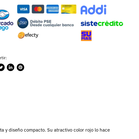
tir:
rtir
ublicar
Compartir
Guardar
n
en
en
ook
witter
LinkedIn
Pinterest
a y diseño compacto. Su atractivo color rojo lo hace