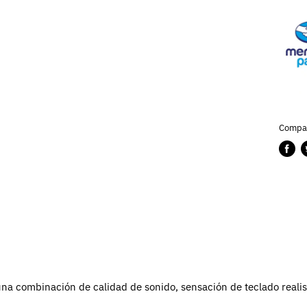
Compar
Compa
P
en
e
Faceb
T
una combinación de calidad de sonido, sensación de teclado realist