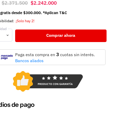
Precio original
Precio actual
$2.371.500
$2.242.000
 gratis desde $300.000. *Aplican T&C
ibilidad:
¡Solo hay 2!
idad
Comprar ahora
3
Paga esta compra en
cuotas sin interés.
Bancos aliados
ios de pago