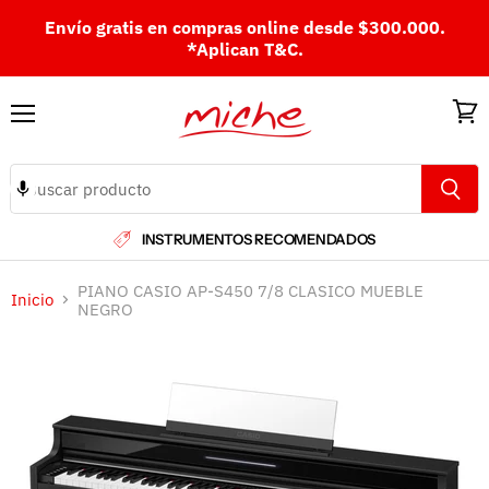
Envío gratis en compras online desde $300.000.
*Aplican T&C.
Menú
Ver
carri
INSTRUMENTOS RECOMENDADOS
PIANO CASIO AP-S450 7/8 CLASICO MUEBLE
Inicio
NEGRO