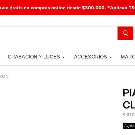
nvío gratis en compras online desde $300.000.
*Aplican T&
GRABACIÓN Y LUCES
ACCESORIOS
MAR
RRON
PI
C
SKU
P
Agota