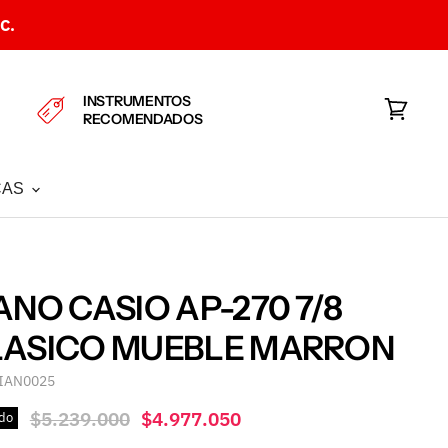
C.
INSTRUMENTOS
RECOMENDADOS
Ver
carrito
CAS
ANO CASIO AP-270 7/8
LASICO MUEBLE MARRON
IAN0025
Precio original
Precio actual
$5.239.000
$4.977.050
do