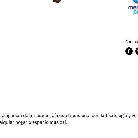
Compar
Compa
P
en
e
Faceb
T
 elegancia de un piano acústico tradicional con la tecnología y ve
alquier hogar o espacio musical.