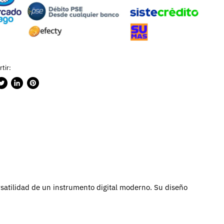
tir:
rtir
ublicar
Compartir
Guardar
n
en
en
ook
witter
LinkedIn
Pinterest
rsatilidad de un instrumento digital moderno. Su diseño