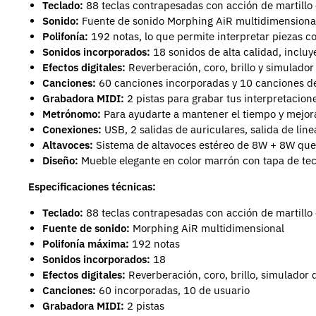
Teclado:
88 teclas contrapesadas con acción de martillo 
Sonido:
Fuente de sonido Morphing AiR multidimensional 
Polifonía:
192 notas, lo que permite interpretar piezas c
Sonidos incorporados:
18 sonidos de alta calidad, incluy
Efectos digitales:
Reverberación, coro, brillo y simulador
Canciones:
60 canciones incorporadas y 10 canciones de 
Grabadora MIDI:
2 pistas para grabar tus interpretacion
Metrónomo:
Para ayudarte a mantener el tiempo y mejora
Conexiones:
USB, 2 salidas de auriculares, salida de lín
Altavoces:
Sistema de altavoces estéreo de 8W + 8W que 
Diseño:
Mueble elegante en color marrón con tapa de tecla
Especificaciones técnicas:
Teclado:
88 teclas contrapesadas con acción de martillo
Fuente de sonido:
Morphing AiR multidimensional
Polifonía máxima:
192 notas
Sonidos incorporados:
18
Efectos digitales:
Reverberación, coro, brillo, simulador
Canciones:
60 incorporadas, 10 de usuario
Grabadora MIDI:
2 pistas