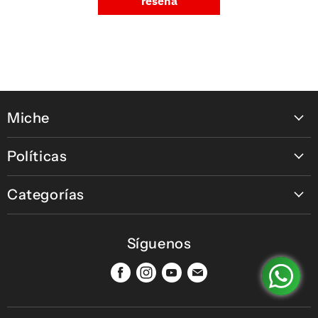
reseña
Miche
Contáctanos
Políticas
Nuestras tiendas
Política de pagos en línea
Nuestras Marcas
Categorías
Política de Devolución, Retracto y Garantía
Micrófonos
Política de Envío
Síguenos
Percusión
Política de Privacidad y Tratamiento de datos
Teclados
Terminos de Servicio y Condiciones
Encuéntrenos
Encuéntrenos
Encuéntrenos
Encuéntrenos
Vientos
en
en
en
en
Información sobre nuestras promociones
Facebook
Instagram
Youtube
Correo
Cuerdas
PQRS