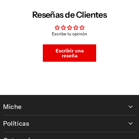
Reseñas de Clientes
Escribe tu opinión
Escribir una
reseña
Miche
Contáctanos
Políticas
Nuestras tiendas
Política de pagos en línea
Nuestras Marcas