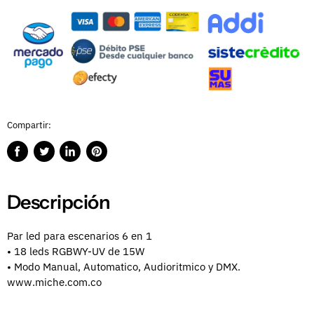
Compartir:
Compartir
Publicar
Compartir
Guardar
en
en
en
en
Facebook
Twitter
LinkedIn
Pinterest
Descripción
Par led para escenarios 6 en 1
• 18 leds RGBWY-UV de 15W
• Modo Manual, Automatico, Audioritmico y DMX.
www.miche.com.co