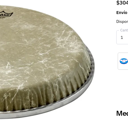
$30
Envío
Dispon
Cant
Med