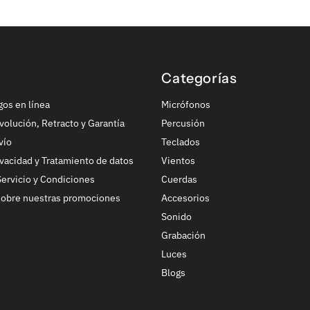
Categorías
gos en línea
Micrófonos
volución, Retracto y Garantía
Percusión
vío
Teclados
ivacidad y Tratamiento de datos
Vientos
ervicio y Condiciones
Cuerdas
sobre nuestras promociones
Accesorios
Sonido
Grabación
Luces
Blogs