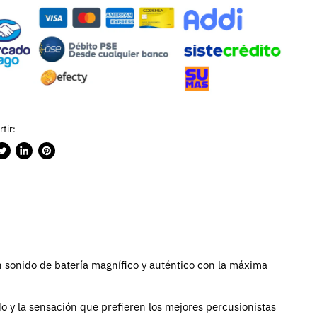
tir:
rtir
ublicar
Compartir
Guardar
n
en
en
ook
witter
LinkedIn
Pinterest
 sonido de batería magnífico y auténtico con la máxima
o y la sensación que prefieren los mejores percusionistas