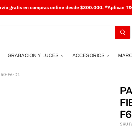
nvío gratis en compras online desde $300.000.
*Aplican T&
GRABACIÓN Y LUCES
ACCESORIOS
MAR
250-F6-D1
P
FI
F6
SKU
P