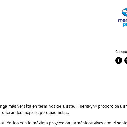
Compar
Compa
P
en
e
Faceb
T
ga más versátil en términos de ajuste. Fiberskyn® proporciona un
refieren los mejores percusionistas.
auténtico con la máxima proyección, armónicos vivos con el sonid