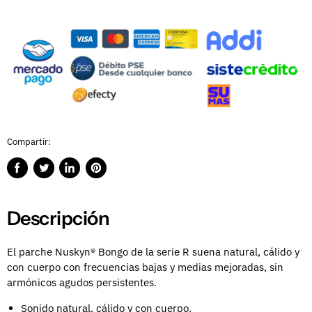
Compartir:
Compartir
Publicar
Compartir
Guardar
en
en
en
en
Facebook
Twitter
LinkedIn
Pinterest
Descripción
El parche Nuskyn® Bongo de la serie R suena natural, cálido y
con cuerpo con frecuencias bajas y medias mejoradas, sin
armónicos agudos persistentes.
Sonido natural, cálido y con cuerpo.