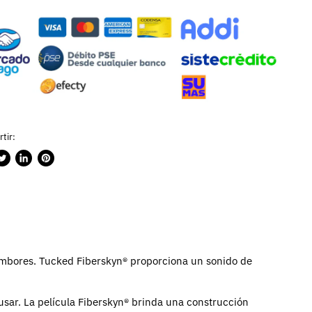
tir:
rtir
ublicar
Compartir
Guardar
n
en
en
ook
witter
LinkedIn
Pinterest
ambores. Tucked Fiberskyn® proporciona un sonido de
usar. La película Fiberskyn® brinda una construcción