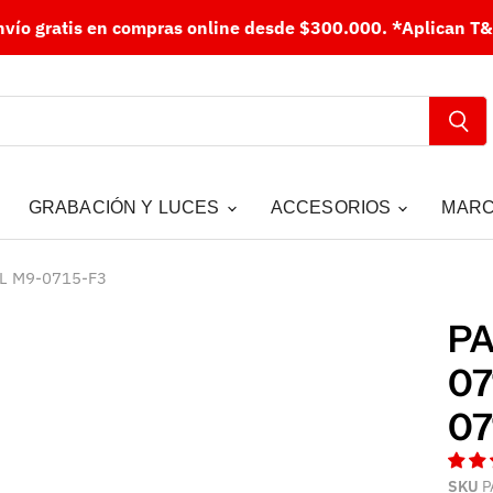
nvío gratis en compras online desde $300.000.
*Aplican T&
GRABACIÓN Y LUCES
ACCESORIOS
MAR
L M9-0715-F3
P
07
07
SKU
P