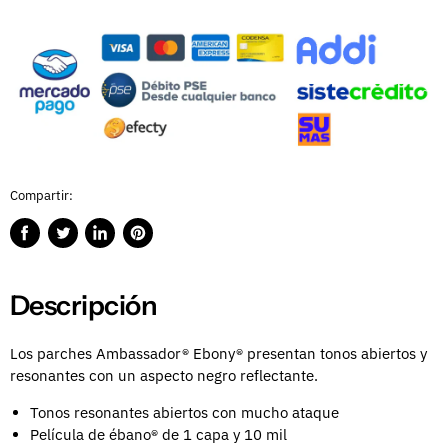
Compartir:
Compartir
Publicar
Compartir
Guardar
en
en
en
en
Facebook
Twitter
LinkedIn
Pinterest
Descripción
Los parches Ambassador® Ebony® presentan tonos abiertos y
resonantes con un aspecto negro reflectante.
Tonos resonantes abiertos con mucho ataque
Película de ébano® de 1 capa y 10 mil