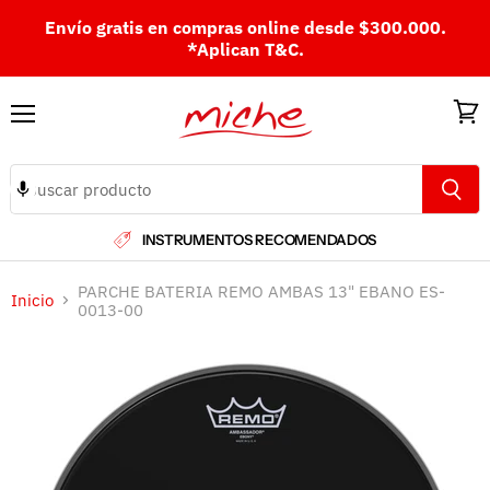
Envío gratis en compras online desde $300.000.
*Aplican T&C.
Menú
Ver
carri
INSTRUMENTOS RECOMENDADOS
PARCHE BATERIA REMO AMBAS 13" EBANO ES-
Inicio
0013-00