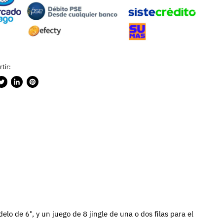
tir:
rtir
ublicar
Compartir
Guardar
n
en
en
ook
witter
LinkedIn
Pinterest
lo de 6", y un juego de 8 jingle de una o dos filas para el