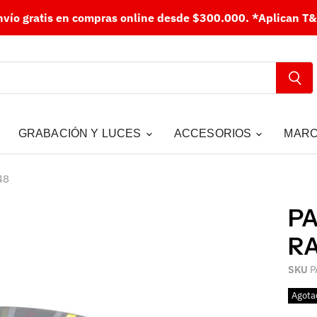
nvío gratis en compras online desde $300.000.
*Aplican T&
GRABACIÓN Y LUCES
ACCESORIOS
MAR
48
P
RA
SKU
P
Agota