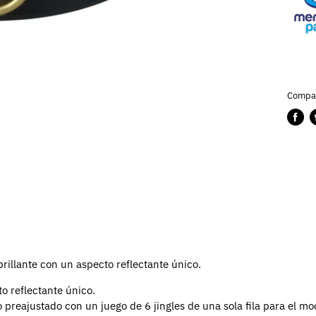
Compar
Compa
P
en
e
Faceb
T
rillante con un aspecto reflectante único.
to reflectante único.
reajustado con un juego de 6 jingles de una sola fila para el mode