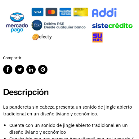
Compartir:
Compartir
Publicar
Compartir
Guardar
en
en
en
en
Facebook
Twitter
LinkedIn
Pinterest
Descripción
La pandereta sin cabeza presenta un sonido de jingle abierto
tradicional en un diseño liviano y económico.
Cuenta con un sonido de jingle abierto tradicional en un
diseño liviano y económico
Construido con una carcasa Acousticon® con un juego de 6