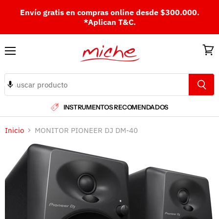
Envío gratis en compras online desde $300.000.
*Aplican T&C.
Menú
Ver
carri
INSTRUMENTOS RECOMENDADOS
Inicio
MONITOR PIONEER DJ DM-40