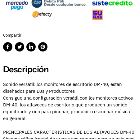
Compartir:
Compartir
Publicar
Compartir
Guardar
en
en
en
en
Facebook
Twitter
LinkedIn
Pinterest
Descripción
Sonido versátil: los monitores de escritorio DM-40, están
diseñados para DJs y Productores
Consigue una configuración versátil con los monitores activos
DM-40, los altavoces de escritorio que producen un sonido
equilibrado y rico para pinchar, producir o escuchar música
en general.
PRINCIPALES CARACTERISTICAS DE LOS ALTAVOCES DM-40
Sistema réflex frontal de graves con ranuras para un bajo más