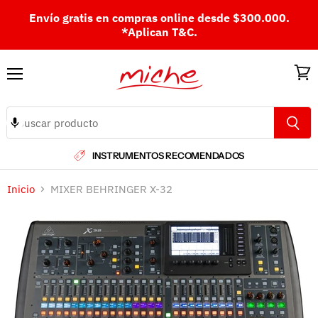
Envío gratis en compras online desde $300.000.
*Aplican T&C.
Menú
Ver
carri
INSTRUMENTOS RECOMENDADOS
Inicio
MIXER BEHRINGER X-32