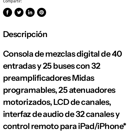
Compartir:
Compartir
Publicar
Compartir
Guardar
en
en
en
en
Facebook
Twitter
LinkedIn
Pinterest
Descripción
Consola de mezclas digital de 40
entradas y 25 buses con 32
preamplificadores Midas
programables, 25 atenuadores
motorizados, LCD de canales,
interfaz de audio de 32 canales y
control remoto para iPad/iPhone*