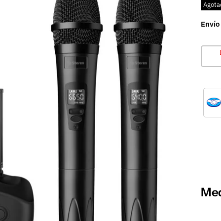
Agota
Envío
Med