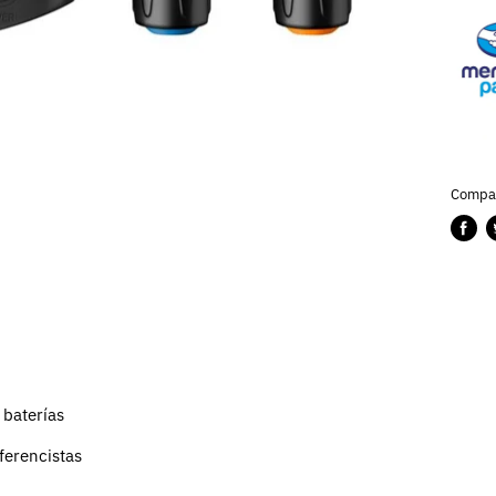
Compar
Compa
P
en
e
Faceb
T
 baterías
ferencistas