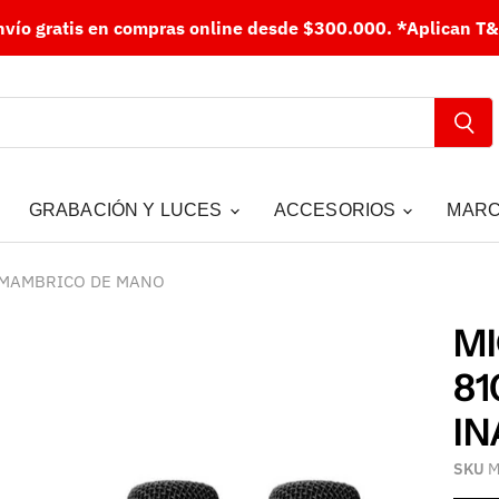
nvío gratis en compras online desde $300.000.
*Aplican T&
GRABACIÓN Y LUCES
ACCESORIOS
MAR
AMAMBRICO DE MANO
M
81
I
SKU
M