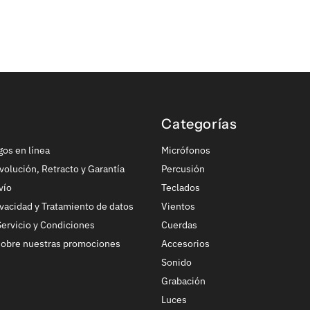
Categorías
gos en línea
Micrófonos
volución, Retracto y Garantía
Percusión
vío
Teclados
ivacidad y Tratamiento de datos
Vientos
ervicio y Condiciones
Cuerdas
sobre nuestras promociones
Accesorios
Sonido
Grabación
Luces