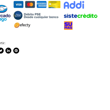
tir:
rtir
ublicar
Compartir
Guardar
n
en
en
ook
witter
LinkedIn
Pinterest