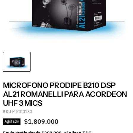
MICROFONO PRODIPE B210 DSP
AL21 ROMANELLI PARA ACORDEON
UHF 3 MICS
SKU
MICR0130
$1.809.000
Agotado
Envío gratis desde $300.000. *Aplican T&C