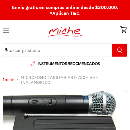
Envío gratis en compras online desde $300.000.
*Aplican T&C.
Menú
Ver
carri
INSTRUMENTOS RECOMENDADOS
MICRÓFONO TAKSTAR ART-730H VHF
Inicio
INALAMBRICO