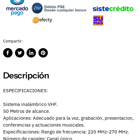
Compartir:
Compartir
Publicar
Compartir
Guardar
en
en
en
en
Facebook
Twitter
LinkedIn
Pinterest
Descripción
ESPECIFICACIONES:
Sistema inalámbrico VHF.
50 Metros de alcance.
Aplicaciones: Adecuado para la voz, grabación, presentacion,
conferencias y actuaciones musicales.
Especificaciones: Rango de frecuencia: 220 MHz-270 MHz.
Número de canales: Canal único.