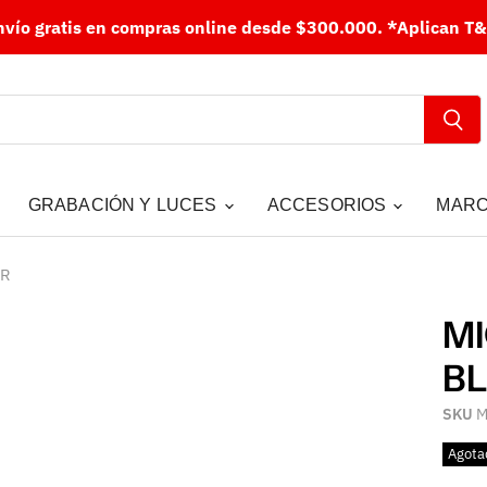
nvío gratis en compras online desde $300.000.
*Aplican T&
GRABACIÓN Y LUCES
ACCESORIOS
MAR
BR
M
BL
SKU
M
Agota