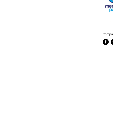
Compar
Compa
P
en
e
Faceb
T