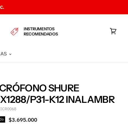
C.
INSTRUMENTOS
RECOMENDADOS
Ver
carrito
CAS
ICRÓFONO SHURE
X1288/P31-K12 INALAMBR
ICR0068
$3.695.000
do