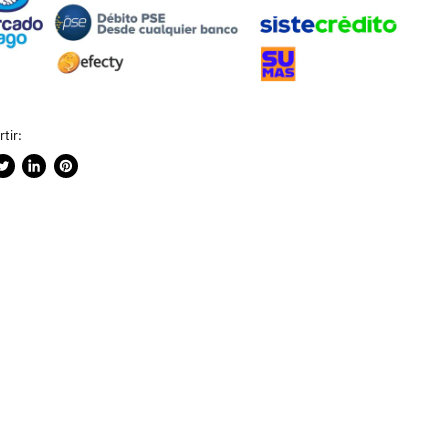
tir:
rtir
ublicar
Compartir
Guardar
n
en
en
ook
witter
LinkedIn
Pinterest