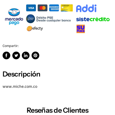
Compartir:
Compartir
Publicar
Compartir
Guardar
en
en
en
en
Facebook
Twitter
LinkedIn
Pinterest
Descripción
www.miche.com.co
Reseñas de Clientes