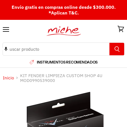
Envío gratis en compras online desde $300.000.
*Aplican T&C.
Menú
Ver
carri
INSTRUMENTOS RECOMENDADOS
KIT FENDER LIMPIEZA CUSTOM SHOP 4U
Inicio
MOD0990539000