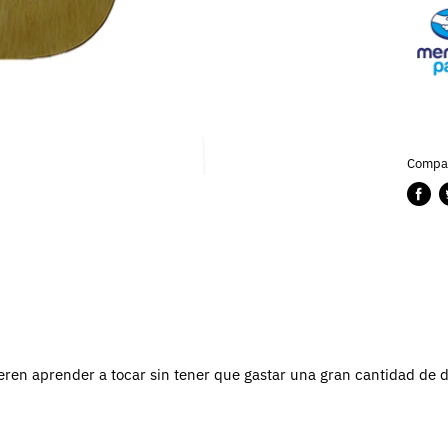
Compar
Compa
P
en
e
Faceb
T
eren aprender a tocar sin tener que gastar una gran cantidad de di