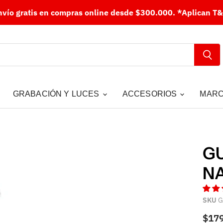
nvío gratis en compras online desde $300.000.
*Aplican T&
GRABACIÓN Y LUCES
ACCESORIOS
MAR
GU
N
SKU
G
$17