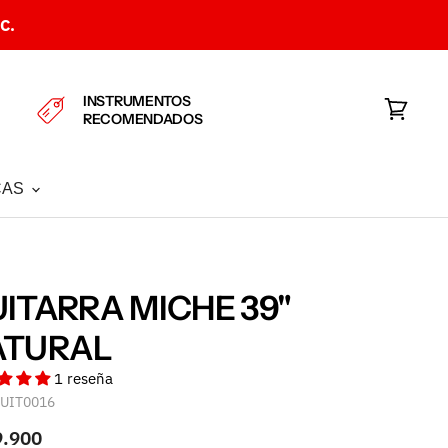
C.
INSTRUMENTOS
RECOMENDADOS
Ver
carrito
CAS
ITARRA MICHE 39"
ATURAL
1 reseña
UIT0016
9.900