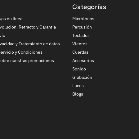
Categorías
gos en línea
Micrófonos
volución, Retracto y Garantía
Percusión
vío
Teclados
ivacidad y Tratamiento de datos
Vientos
ervicio y Condiciones
Cuerdas
sobre nuestras promociones
Accesorios
Sonido
Grabación
Luces
Blogs