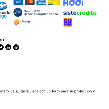
tir:
rtir
ublicar
Compartir
Guardar
n
en
en
ook
witter
LinkedIn
Pinterest
nero. La guitarra viene con un forro para su protección y