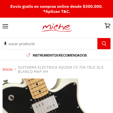
Envío gratis en compras online desde $300.000.
*Aplican T&C.
Menú
Ver
carri
INSTRUMENTOS RECOMENDADOS
GUITARRA ELECTRICA SQUIER CV 70S TELE DLX
Inicio
BLANCO MAP HH