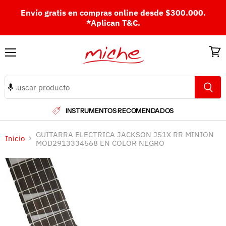
Envío gratis en compras online desde $300.000.
*Aplican T&C.
Menú
Ver
carri
INSTRUMENTOS RECOMENDADOS
GUITARRA ELECTRICA JACKSON JS1X RR MINION
Inicio
MOD2913334568 EN COLOR NEGRO