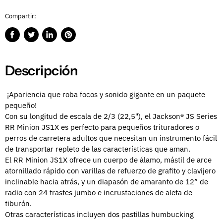
Compartir:
Compartir
Publicar
Compartir
Guardar
en
en
en
en
Facebook
Twitter
LinkedIn
Pinterest
Descripción
¡Apariencia que roba focos y sonido gigante en un paquete
pequeño!
Con su longitud de escala de 2/3 (22,5"), el Jackson® JS Series
RR Minion JS1X es perfecto para pequeños trituradores o
perros de carretera adultos que necesitan un instrumento fácil
de transportar repleto de las características que aman.
El RR Minion JS1X ofrece un cuerpo de álamo, mástil de arce
atornillado rápido con varillas de refuerzo de grafito y clavijero
inclinable hacia atrás, y un diapasón de amaranto de 12” de
radio con 24 trastes jumbo e incrustaciones de aleta de
tiburón.
Otras características incluyen dos pastillas humbucking