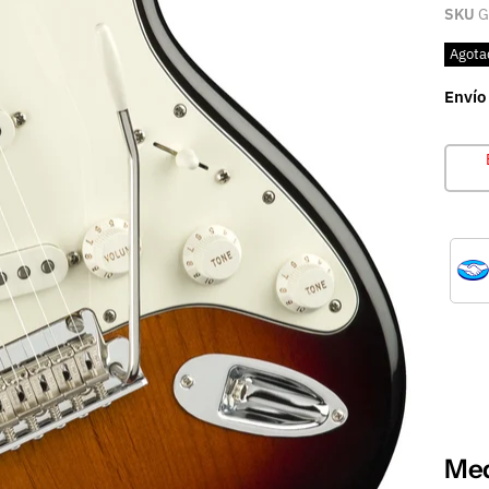
SKU
G
Agota
Envío
Med