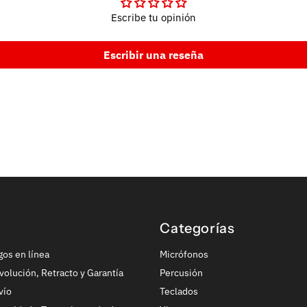
Escribe tu opinión
Escribir una reseña
Categorías
gos en línea
Micrófonos
volución, Retracto y Garantía
Percusión
vío
Teclados