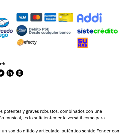
tir:
rtir
ublicar
Compartir
Guardar
n
en
en
ook
witter
LinkedIn
Pinterest
ios potentes y graves robustos, combinados con una
sión musical, es lo suficientemente versátil como para
e un sonido nítido y articulado: auténtico sonido Fender con