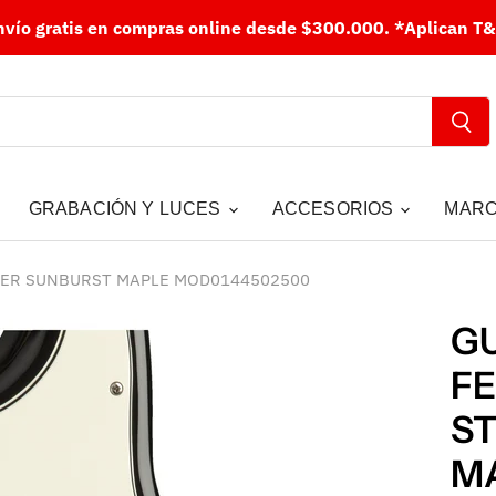
nvío gratis en compras online desde $300.000.
*Aplican T&
GRABACIÓN Y LUCES
ACCESORIOS
MAR
TER SUNBURST MAPLE MOD0144502500
GU
FE
S
M