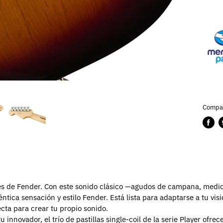
Compar
Compa
P
en
e
Faceb
T
ares de Fender. Con este sonido clásico —agudos de campana, med
téntica sensación y estilo Fender. Está lista para adaptarse a tu vi
ecta para crear tu propio sonido.
nnovador, el trío de pastillas single-coil de la serie Player ofrec